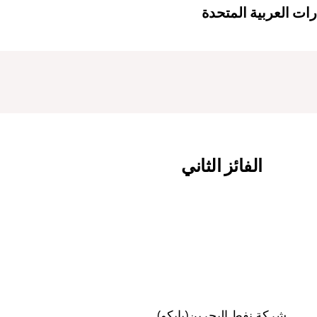
رات العربية المتحدة
الفائز الثاني
شركة نفط البحرين(بابكو)