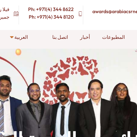
Ph: +971(4) 344 8622
فيلا رقم 117a ،
awards@arabiacsrn
Ph: +971(4) 344 8120
جميرا-1، دبي، الإمارات العر
المطبوعات
أخبار
اتصل بنا
العربية